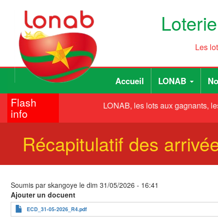
Aller
Loteri
au
contenu
principal
Les lo
Main
User
Accueil
LONAB
No
navigation
account
Flash
menu
LONAB, les lots aux gagnants, le
info
Récapitulatif des arriv
Soumis par
skangoye
le
dim 31/05/2026 - 16:41
Ajouter un docuent
ECD_31-05-2026_R4.pdf