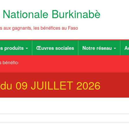
e Nationale Burkinabè
ts aux gagnants, les bénéfices au Faso
s produits
Œuvres sociales
Notre réseau
Ac
 bénéfices au Faso
B du 09 JUILLET 2026