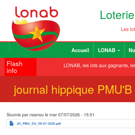
Aller
Loteri
au
contenu
principal
Les lo
Main
User
Accueil
LONAB
No
navigation
account
Flash
menu
LONAB, les lots aux gagnants, les
info
journal hippique PMU'
Soumis par
nsanou
le
mar 07/07/2026 - 15:51
JH_PMU_DU_09-07-2026.pdf