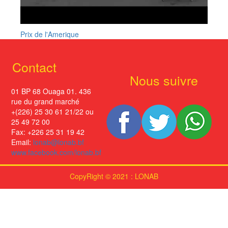
Prix de l'Amerique
Contact
Nous suivre
01 BP 68 Ouaga 01. 436
rue du grand marché
+(226) 25 30 61 21/22 ou
25 49 72 00
Fax: +226 25 31 19 42
Email:
lonab@lonab.bf
www.facebook.com/lonab.bf
CopyRight © 2021 : LONAB