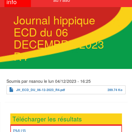
info
Journal hippique
ECD du 06
DECEMBRE 2023
R4
Soumis par
nsanou
le
lun 04/12/2023 - 16:25
JH_ECD_DU_06-12-2023_R4.pdf
289.74 Ko
Télécharger les résultats
PMU'B