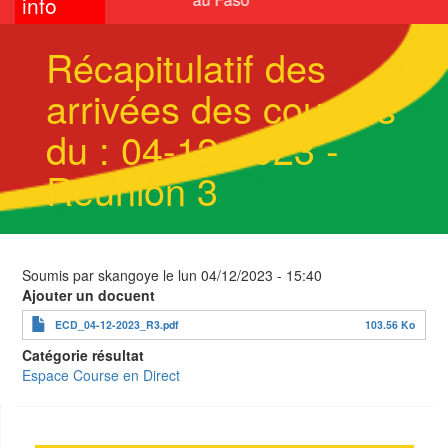
info
Récapitulatif des
arrivées des courses
du : 04-12-2023 -
Réunion 3
Soumis par
skangoye
le
lun 04/12/2023 - 15:40
Ajouter un docuent
ECD_04-12-2023_R3.pdf
103.56 Ko
Catégorie résultat
Espace Course en Direct